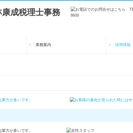
業務案内
採用情報
法人・個人事業主の方へ
個人の方へ
先輩職員
研修・キ
募集要項
募集要項