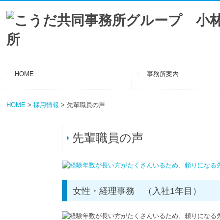
HOME
事務所案内
事務所の特長
経営理念
職員紹介
交通案内
司法書士事務所
リンク集
HOME
>
採用情報
> 先輩職員の声
先輩職員の声
女性・経理事務 （入社1年目）