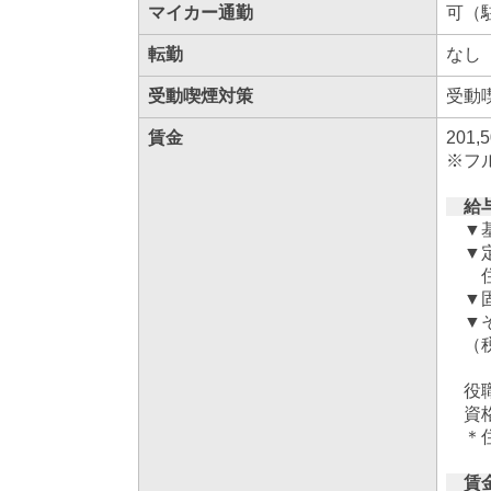
マイカー通勤
可（
転勤
なし
受動喫煙対策
受動
賃金
201,
※フ
給
▼基本
▼定額
住宅通
▼固
▼その
（税
役職手
資格
＊住
賃