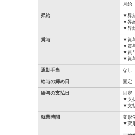
月給
昇給
▼昇
▼昇
▼昇給
賞与
▼賞
▼賞
▼賞
▼賞与
通勤手当
なし
給与の締め日
固定
給与の支払日
固定
▼支
▼支
就業時間
変形
▼変