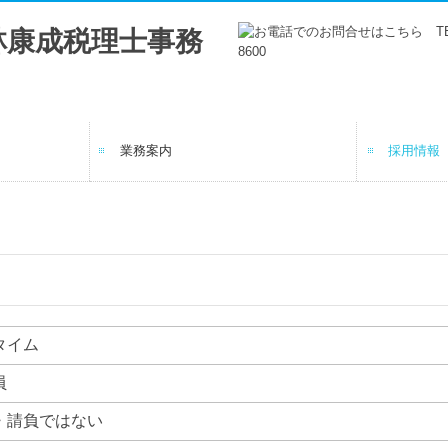
業務案内
採用情報
法人・個人事業主の方へ
個人の方へ
先輩職員
研修・キ
募集要項
募集要項
タイム
員
・請負ではない