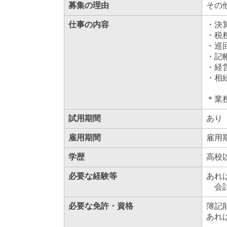
募集の理由
その
仕事の内容
・決
・税
・巡
・記
・経
・相
＊業
試用期間
あり
雇用期間
雇用
学歴
高校
必要な経験等
あれ
会計
必要な免許・資格
簿記
あれ