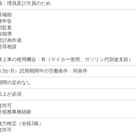
他：増員及び欠員のため
算補助
務申告
回監査
帳指導
営計画作成
続等相談
務上車の使用機会：有（マイカー使用、ガソリン代別途支給）
（3か月）試用期間中の労働条件：同条件
期間の定めなし
以上が必須
ば尚可
税務事務経験
能力検定（全経2級）
ば尚可