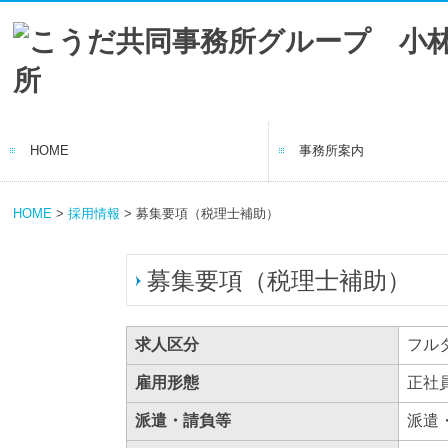
HOME
事務所案内
事務所の特長
経営理念
職員紹介
交通案内
司法書士事務所
リンク集
HOME
>
採用情報
> 募集要項（税理士補助）
募集要項（税理士補助）
求人区分
フル
雇用形態
正社
派遣・請負等
派遣