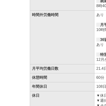
就
8時4
時間外労働時間
あり
月平
10時
36
あり
特別
12
月平均労働日数
21.4
休憩時間
60分
年間休日
108
休日
▼休
▼週
▼そ