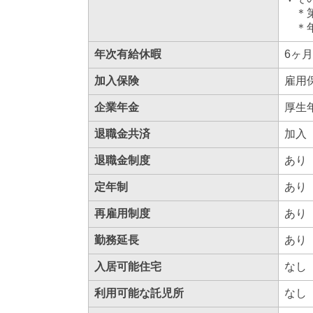
＊第
＊年
年次有給休暇
6ヶ
加入保険
雇用
企業年金
厚生
退職金共済
加入
退職金制度
あり
定年制
あり
再雇用制度
あり
勤務延長
あり
入居可能住宅
なし
利用可能な託児所
なし