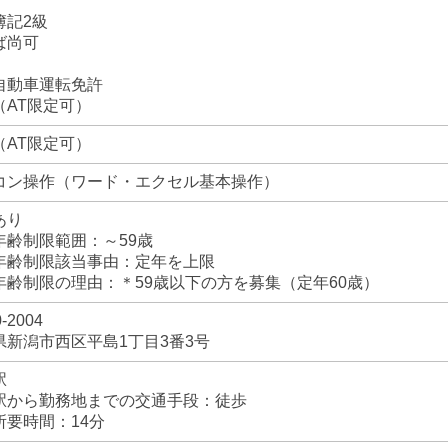
簿記2級
ば尚可
自動車運転免許
（AT限定可）
（AT限定可）
コン操作（ワード・エクセル基本操作）
あり
齢制限範囲：～59歳
齢制限該当事由：定年を上限
齢制限の理由：＊59歳以下の方を募集（定年60歳）
-2004
県新潟市西区平島1丁目3番3号
駅
から勤務地までの交通手段：徒歩
要時間：14分