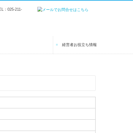
経営者お役立ち情報
の声
ャリアプラン
（税理士補助）
（経理総務）