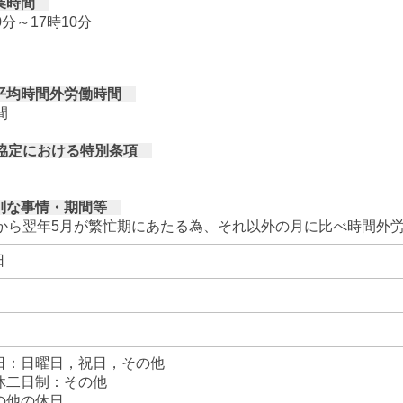
業時間
0分～17時10分
均時間外労働時間
間
協定における特別条項
な事情・期間等
月から翌年5月が繁忙期にあたる為、それ以外の月に比べ時間外
日
日
日：日曜日，祝日，その他
休二日制：その他
の他の休日