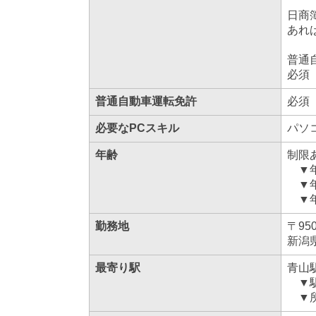
日商
あれ
普通
必須
普通自動車運転免許
必須
必要なPCスキル
パソ
年齢
制限
▼年
▼年
▼年
勤務地
〒950
新潟
最寄り駅
青山
▼駅
▼所