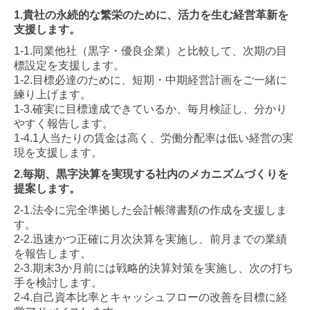
1.貴社の永続的な繁栄のために、活力を生む経営革新を
支援します。
1-1.同業他社（黒字・優良企業）と比較して、次期の目
標設定を支援します。
1-2.目標必達のために、短期・中期経営計画をご一緒に
練り上げます。
1-3.確実に目標達成できているか、毎月検証し、分かり
やすく報告します。
1-4.1人当たりの賃金は高く、労働分配率は低い経営の実
現を支援します。
2.毎期、黒字決算を実現する社内のメカニズムづくりを
提案します。
2-1.法令に完全準拠した会計帳簿書類の作成を支援しま
す。
2-2.迅速かつ正確に月次決算を実施し、前月までの業績
を報告します。
2-3.期末3か月前には戦略的決算対策を実施し、次の打ち
手を検討します。
2-4.自己資本比率とキャッシュフローの改善を目標に経