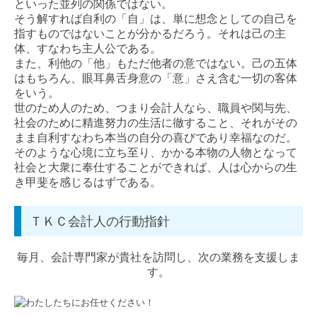
といった並列の関係ではない。
そう解すれば自利の「自」は、単に想念としての自己を
指すものではないことが分かるだろう。それは己の主
体、すなわち主人公である。
また、利他の「他」もただ他者の意ではない。己の五体
はもちろん、眼耳鼻舌身意の「意」さえ含む一切の客体
をいう。
世のため人のため、つまり会計人なら、職員や関与先、
社会のために精進努力の生活に徹すること、それがその
まま自利すなわち本当の自分の喜びであり幸福なのだ。
そのような心境に立ち至り、かかる本物の人物となって
社会と大衆に奉仕することができれば、人は心からの生
き甲斐を感じるはずである。
ＴＫＣ会計人の行動指針
毎月、会計専門家が貴社を訪問し、次の業務を支援しま
す。