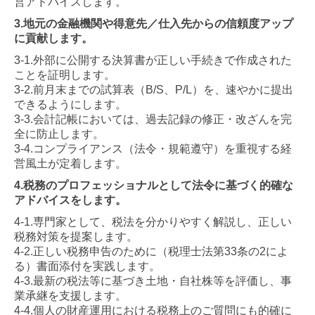
営アドバイスします。
3.地元の金融機関や得意先／仕入先からの信頼度アップ
に貢献します。
3-1.外部に公開する決算書が正しい手続きで作成された
ことを証明します。
3-2.前月末までの試算表（B/S、P/L）を、速やかに提出
できるようにします。
3-3.会計記帳においては、過去記録の修正・改ざんを完
全に防止します。
3-4.コンプライアンス（法令・規範遵守）を重視する経
営風土が定着します。
4.税務のプロフェッショナルとして法令に基づく的確な
アドバイスをします。
4-1.専門家として、税法を分かりやすく解説し、正しい
税務対策を提案します。
4-2.正しい税務申告のために（税理士法第33条の2によ
る）書面添付を実践します。
4-3.最新の税法等に基づき土地・自社株等を評価し、事
業承継を支援します。
4-4.個人の財産運用における税務上のご質問にも的確に