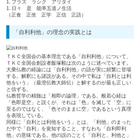
1. ブラズ ラシク アリタイ
1. 日々 是 能率五道ノ生活
法人・個人事業主の方へ
（正食 正坐 正学 正信 正語）
個人の方へ
「自利利他」の理念の実践とは
採用情報
先輩職員の声
ＴＫＣ全国会の基本理念である「自利利他」について、
ＴＫＣ全国会創設者飯塚毅は次のように述べています。
研修・キャリアプラン
大乗仏教の経論には「自利利他」の語が実に頻繁に登場
する。解釈にも諸説がある。その中で私は「自利とは利
募集要項（税理士補助）
他をいう」（最澄伝教大師伝）と解するのが最も正しい
と信ずる。
募集要項（経理総務）
仏教哲学の精髄は「相即の論理」である。般若心経は
「色即是空」と説くが、それは「色」を滅して「空」に
経営者お役立ち情報
至るのではなく、「色そのままに空」であるという真理
を表現している。
同様に「自利とは利他をいう」とは、「利他」のまった
だ中で「自利」を覚知すること、すなわち「自利即利
他」の意味である。他の説のごとく「自利と、利他と」