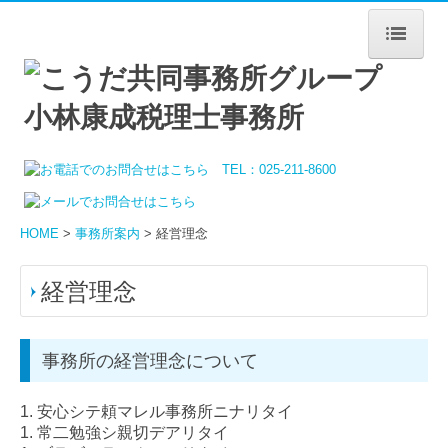
HOME
事務所案内
事務所の特長
経営理念
HOME
>
事務所案内
> 経営理念
職員紹介
経営理念
交通案内
司法書士事務所
事務所の経営理念について
リンク集
1. 安心シテ頼マレル事務所ニナリタイ
1. 常二勉強シ親切デアリタイ
業務案内