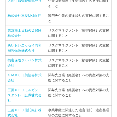
大同生命保険株式会社
企業防衛制度（生命保険）の支援に関す
ること
株式会社三菱UFJ銀行
関与先企業の資金繰りの支援に関するこ
と
東京海上日動火災保険
リスクマネジメント（損害保険）の支援
株式会社
に関すること
あいおいニッセイ同和
リスクマネジメント（損害保険）の支援
損害保険株式会社
に関すること
損害保険ジャパン株式
リスクマネジメント（損害保険）の支援
会社
に関すること
ＳＭＢＣ日興証券株式
関与先企業（経営者）への資産対策の支
会社
援に関すること
三菱ＵＦＪモルガン・
関与先企業（経営者）への資産対策の支
スタンレー証券株式会
援に関すること
社
三菱ＵＦＪ信託銀行株
事業承継に関連した遺言信託・遺産整理
式会社
等の支援に関すること