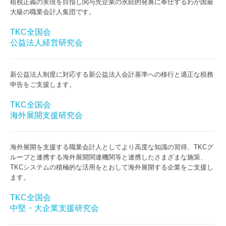
租税正義の実現を目指し関与先企業の永続的発展に奉仕するわが国最
大級の職業会計人集団です。
法人・個人事業主の方へ
TKC全国会
個人の方へ
公益法人経営研究会
採用情報
新公益法人制度に対応する新公益法人会計基準への移行と適正な税務
先輩職員の声
申告をご支援します。
TKC全国会
研修・キャリアプラン
海外展開支援研究会
募集要項（税理士補助）
海外展開を支援する職業会計人としてより高度な知識の習得、TKCグ
募集要項（経理総務）
ループと連携する海外展開関連機関等と連携したさまざまな施策、
TKCシステムの積極的な活用をとおして海外展開する企業をご支援し
経営者お役立ち情報
ます。
TKC全国会
中堅・大企業支援研究会